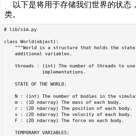
以下是将用于存储我们世界的状态
类。
# lib/sim.py
class World(object):
    """World is a structure that holds the state
    additional variables.
    threads : (int) The number of threads to use
              implementations.
    STATE OF THE WORLD: 
    N : (int) The number of bodies in the simula
    m : (1D ndarray) The mass of each body.
    r : (2D ndarray) The position of each body.
    v : (2D ndarray) The velocity of each body.
    F : (2D ndarray) The force on each body.
    TEMPORARY VARIABLES: