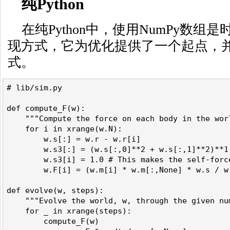
纯Python
在纯Python中，使用NumPy数
现方式，它为优化提供了一个起点，
式。
# lib/sim.py
def compute_F(w):
    """Compute the force on each body in the wor
    for i in xrange(w.N):
        w.s[:] = w.r - w.r[i]
        w.s3[:] = (w.s[:,0]**2 + w.s[:,1]**2)**1
        w.s3[i] = 1.0 # This makes the self-forc
        w.F[i] = (w.m[i] * w.m[:,None] * w.s / w
def evolve(w, steps):
    """Evolve the world, w, through the given nu
    for _ in xrange(steps):
        compute_F(w)