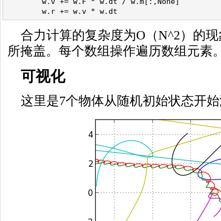
        w.v += w.F * w.dt / w.m[:,None]
        w.r += w.v * w.dt
合力计算的复杂度为O（N^2）的现
所掩盖。每个数组操作遍历数组元素
可视化
这里是7个物体从随机初始状态开