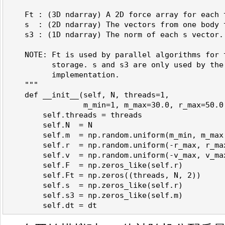
    Ft : (3D ndarray) A 2D force array for each 
    s  : (2D ndarray) The vectors from one body 
    s3 : (1D ndarray) The norm of each s vector.
    NOTE: Ft is used by parallel algorithms for 
          storage. s and s3 are only used by the
          implementation.
    """
    def __init__(self, N, threads=1, 
                 m_min=1, m_max=30.0, r_max=50.0
        self.threads = threads
        self.N  = N
        self.m  = np.random.uniform(m_min, m_max
        self.r  = np.random.uniform(-r_max, r_ma
        self.v  = np.random.uniform(-v_max, v_ma
        self.F  = np.zeros_like(self.r)
        self.Ft = np.zeros((threads, N, 2))
        self.s  = np.zeros_like(self.r)
        self.s3 = np.zeros_like(self.m)
        self.dt = dt