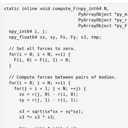
static inline void compute_F(npy_int64 N,

                             PyArrayObject *py_m,
                             PyArrayObject *py_r,
                             PyArrayObject *py_F)
  npy_int64 i, j;

  npy_float64 sx, sy, Fx, Fy, s3, tmp;

  // Set all forces to zero. 

  for(i = 0; i < N; ++i) {

    F(i, 0) = F(i, 1) = 0;

  }

  // Compute forces between pairs of bodies.

  for(i = 0; i < N; ++i) {

    for(j = i + 1; j < N; ++j) {

      sx = r(j, 0) - r(i, 0);

      sy = r(j, 1) - r(i, 1);

      s3 = sqrt(sx*sx + sy*sy);

      s3 *= s3 * s3;
