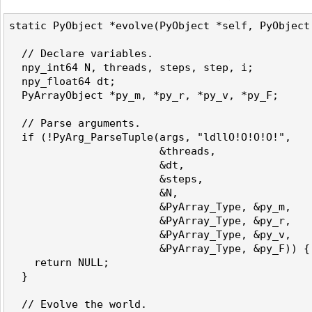
static PyObject *evolve(PyObject *self, PyObject 
  // Declare variables. 

  npy_int64 N, threads, steps, step, i;

  npy_float64 dt;

  PyArrayObject *py_m, *py_r, *py_v, *py_F;

  // Parse arguments. 

  if (!PyArg_ParseTuple(args, "ldllO!O!O!O!",

                        &threads,

                        &dt,

                        &steps,

                        &N,

                        &PyArray_Type, &py_m,

                        &PyArray_Type, &py_r,

                        &PyArray_Type, &py_v,

                        &PyArray_Type, &py_F)) {

    return NULL;

  }

  // Evolve the world. 
