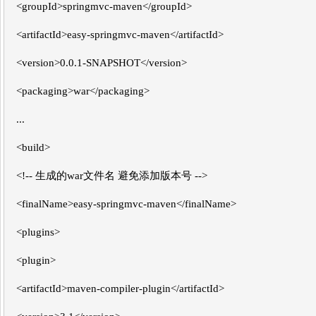
<groupId>springmvc-maven</groupId>
<artifactId>easy-springmvc-maven</artifactId>
<version>0.0.1-SNAPSHOT</version>
<packaging>war</packaging>
...
<build>
<!-- 生成的war文件名 避免添加版本号 -->
<finalName>easy-springmvc-maven</finalName>
<plugins>
<plugin>
<artifactId>maven-compiler-plugin</artifactId>