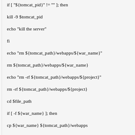
if [ "${tomcat_pid}" != "" ]; then
kill -9 $tomcat_pid
echo "kill the server"
fi
echo "rm ${tomcat_path}/webapps/${war_name}"
rm ${tomcat_path}/webapps/${war_name}
echo "rm -rf ${tomcat_path}/webapps/${project}"
rm -rf ${tomcat_path}/webapps/${project}
cd $file_path
if [ -f ${war_name} ]; then
cp ${war_name} ${tomcat_path}/webapps