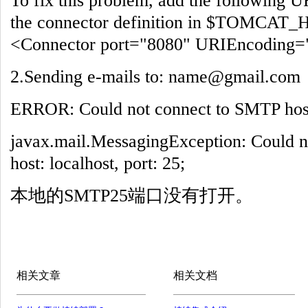
To fix this problem, add the following U
the connector definition in $TOMCAT_
<Connector port="8080" URIEncoding=
2.Sending e-mails to: name@gmail.com
ERROR: Could not connect to SMTP host:
javax.mail.MessagingException: Could 
host: localhost, port: 25;
本地的SMTP25端口没有打开。
相关文章
相关文档