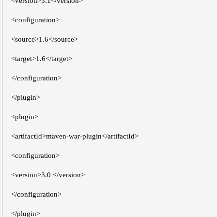
<version>3.1</version>
<configuration>
<source>1.6</source>
<target>1.6</target>
</configuration>
</plugin>
<plugin>
<artifactId>maven-war-plugin</artifactId>
<configuration>
<version>3.0 </version>
</configuration>
</plugin>