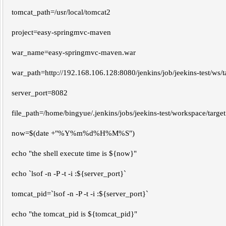
tomcat_path=/usr/local/tomcat2
project=easy-springmvc-maven
war_name=easy-springmvc-maven.war
war_path=http://192.168.106.128:8080/jenkins/job/jeekins-test/ws/t
server_port=8082
file_path=/home/bingyue/.jenkins/jobs/jeekins-test/workspace/target
now=$(date +"%Y%m%d%H%M%S")
echo "the shell execute time is ${now}"
echo `lsof -n -P -t -i :${server_port}`
tomcat_pid=`lsof -n -P -t -i :${server_port}`
echo "the tomcat_pid is ${tomcat_pid}"