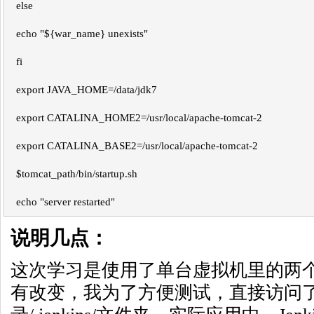
else
echo "${war_name} unexists"
fi
export JAVA_HOME=/data/jdk7
export CATALINA_HOME2=/usr/local/apache-tomcat-2
export CATALINA_BASE2=/usr/local/apache-tomcat-2
$tomcat_path/bin/startup.sh
echo "server restarted"
说明几点：
这次学习是使用了单台虚拟机里的两个T
有改变，我为了方便测试，直接访问了Je