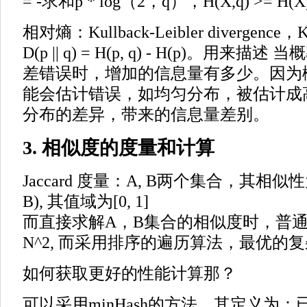
= -求和p * log（2，q），H(X,q) >= H(X
相对熵：Kullback-Leibler divergen
D(p || q) = H(p, q) - H(p)。用
差错误时，增加的信息量有多少。因为
能会估计错误，如均匀分布，被估计成
分布的差异，带来的信息量差别。
3. 相似度的度量和计算
Jaccard 度量：A, B两个集合，其相似性为：
B), 其值域为[0, 1]
而直接求解A，B集合的相似度时，普
N^2, 而采用排序的遍历算法，最优的复杂度
如何获取更好的性能计算那？
可以采用minHash的方法。其定义为：已