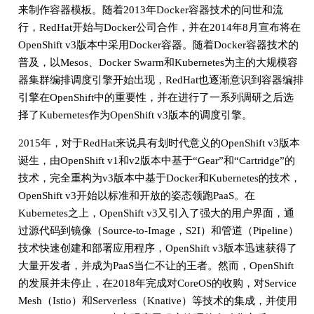
来制作容器模板。随着2013年Docker容器技术的问世和流
行，RedHat开始与Docker公司合作，并在2014年8月宣布将在
OpenShift v3版本中采用Docker容器。随着Docker容器技术的
普及，以Mesos、Docker Swarm和Kubernetes为主的大规模容
器集群编排调度引擎开始出现，RedHat也逐渐意识到容器编排
引擎在OpenShift中的重要性，并在进行了一系列调研之后选
择了Kubernetes作为OpenShift v3版本的调度引擎。
2015年，对于RedHat来说具有划时代意义的OpenShift v3版本
诞生，由OpenShift v1和v2版本中基于“Gear”和“Cartridge”的
技术，完全重构为v3版本中基于Docker和Kubernetes的技术，
OpenShift v3开始以标准和开放的姿态领跑PaaS。在
Kubernetes之上，OpenShift v3又引入了强大的用户界面，通
过源代码到镜像（Source-to-Image，S2I）和管道（Pipeline）
技术快速创建和部署应用程序，OpenShift v3版本迅速获得了
大量开发者，并成为PaaS当仁不让的王者。然而，OpenShift
的发展并未停止，在2018年完成对CoreOS的收购，对Service
Mesh（Istio）和Serverless（Knative）等技术的集成，并使用