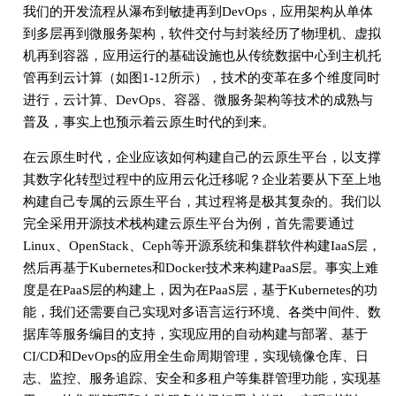
我们的开发流程从瀑布到敏捷再到DevOps，应用架构从单体
到多层再到微服务架构，软件交付与封装经历了物理机、虚拟
机再到容器，应用运行的基础设施也从传统数据中心到主机托
管再到云计算（如图1-12所示），技术的变革在多个维度同时
进行，云计算、DevOps、容器、微服务架构等技术的成熟与
普及，事实上也预示着云原生时代的到来。
在云原生时代，企业应该如何构建自己的云原生平台，以支撑
其数字化转型过程中的应用云化迁移呢？企业若要从下至上地
构建自己专属的云原生平台，其过程将是极其复杂的。我们以
完全采用开源技术栈构建云原生平台为例，首先需要通过
Linux、OpenStack、Ceph等开源系统和集群软件构建IaaS层，
然后再基于Kubernetes和Docker技术来构建PaaS层。事实上难
度是在PaaS层的构建上，因为在PaaS层，基于Kubernetes的功
能，我们还需要自己实现对多语言运行环境、各类中间件、数
据库等服务编目的支持，实现应用的自动构建与部署、基于
CI/CD和DevOps的应用全生命周期管理，实现镜像仓库、日
志、监控、服务追踪、安全和多租户等集群管理功能，实现基