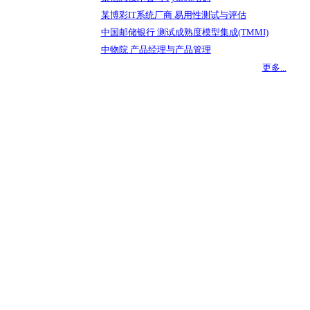
某博彩IT系统厂商 易用性测试与评估
中国邮储银行 测试成熟度模型集成(TMMI)
中物院 产品经理与产品管理
更多...