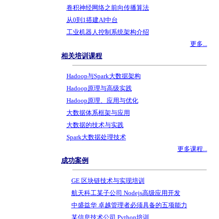
卷积神经网络之前向传播算法
从0到1搭建AI中台
工业机器人控制系统架构介绍
更多...
相关培训课程
Hadoop与Spark大数据架构
Hadoop原理与高级实践
Hadoop原理、应用与优化
大数据体系框架与应用
大数据的技术与实践
Spark大数据处理技术
更多课程...
成功案例
GE 区块链技术与实现培训
航天科工某子公司 Nodejs高级应用开发
中盛益华 卓越管理者必须具备的五项能力
某信息技术公司 Python培训