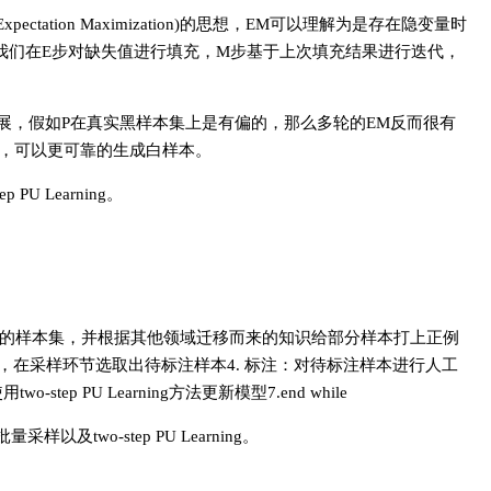
ation Maximization)的思想，EM可以理解为是存在隐变量时
一种改进方法，这里我们在E步对缺失值进行填充，M步基于上次填充结果进行迭代，
ng上的进一步发展，假如P在真实黑样本集上是有偏的，那么多轮的EM反而很有
py机制，可以更可靠的生成白样本。
PU Learning。
本池：选取问题所需的样本集，并根据其他领域迁移而来的知识给部分样本打上正例
采样方法，在采样环节选取出待标注样本4. 标注：对待标注样本进行人工
ep PU Learning方法更新模型7.end while
及two-step PU Learning。