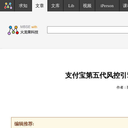
求知
文章
文库
Lib
视频
iPerson
课
支付宝第五代风控引擎A
作者：
编辑推荐: