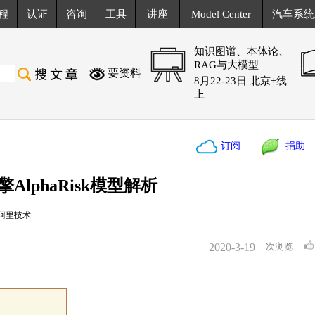
程
认证
咨询
工具
讲座
Model Center
汽车系统
知识图谱、本体论、
RAG与大模型
要资料
8月22-23日 北京+线
上
订阅
捐助
lphaRisk模型解析
阿里技术
2020-3-19
次浏览