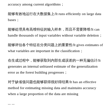
accuracy among current algorithms；
能够有效地运行在大数据集上/It runs efficiently on large data
bases；
能够处理具有高维特征的输入样本，而且不需要降维/It can
handle thousands of input variables without variable deletion；
能够评估各个特征在分类问题上的重要性/It gives estimates of
what variables are important in the classification；
在生成过程中，能够获取到内部生成误差的一种无偏估计/It
generates an internal unbiased estimate of the generalization
error as the forest building progresses；
对于缺省值问题也能够获得很好得结果/It has an effective
method for estimating missing data and maintains accuracy
when a large proportion of the data are missing
... ...