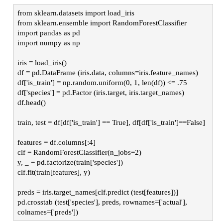
from sklearn.datasets import load_iris
from sklearn.ensemble import RandomForestClassifier
import pandas as pd
import numpy as np
iris = load_iris()
df = pd.DataFrame (iris.data, columns=iris.feature_names)
df['is_train'] = np.random.uniform(0, 1, len(df)) <= .75
df['species'] = pd.Factor (iris.target, iris.target_names)
df.head()
train, test = df[df['is_train'] == True], df[df['is_train']==False]
features = df.columns[:4]
clf = RandomForestClassifier(n_jobs=2)
y, _ = pd.factorize(train['species'])
clf.fit(train[features], y)
preds = iris.target_names[clf.predict (test[features])]
pd.crosstab (test['species'], preds, rownames=['actual'],
colnames=['preds'])